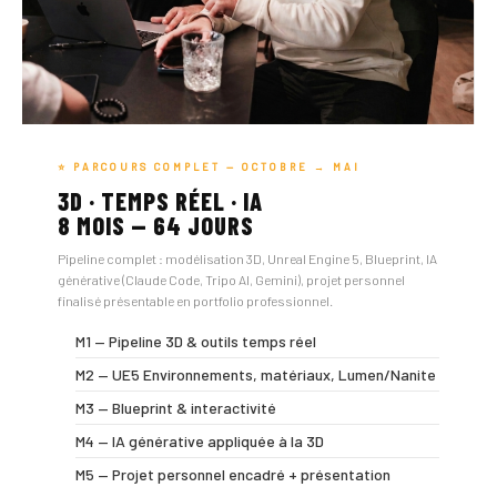
⭐ PARCOURS COMPLET — OCTOBRE → MAI
3D · TEMPS RÉEL · IA
8 MOIS — 64 JOURS
Pipeline complet : modélisation 3D, Unreal Engine 5, Blueprint, IA
générative (Claude Code, Tripo AI, Gemini), projet personnel
finalisé présentable en portfolio professionnel.
M1 — Pipeline 3D & outils temps réel
M2 — UE5 Environnements, matériaux, Lumen/Nanite
M3 — Blueprint & interactivité
M4 — IA générative appliquée à la 3D
M5 — Projet personnel encadré + présentation