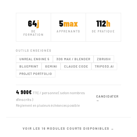
64
j
5
max
112
h
DE
APPRENANTS
DE PRATIQUE
FORMATION
OUTILS ENSEIGNÉS
UNREAL ENGINE 5
3DS MAX / BLENDER
ZBRUSH
BLUEPRINT
GEMINI
CLAUDE CODE
TRIPO3D.AI
PROJET PORTFOLIO
4 900€
TTC / personne ( selon nombres
CANDIDATER
d'inscrits )
→
Règlement en plusieurs échéances possible
VOIR LES 16 MODULES COURTS DISPONIBLES →