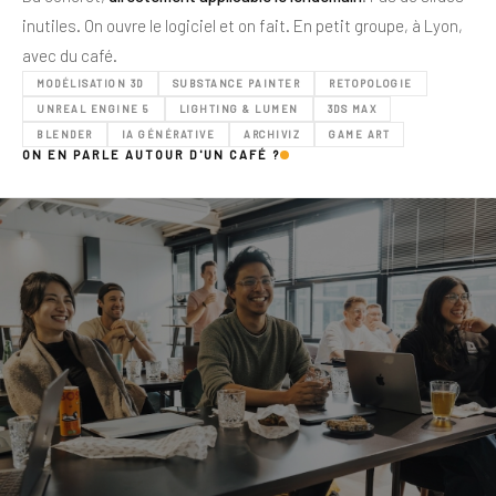
inutiles. On ouvre le logiciel et on fait. En petit groupe, à Lyon,
avec du café.
MODÉLISATION 3D
SUBSTANCE PAINTER
RETOPOLOGIE
UNREAL ENGINE 5
LIGHTING & LUMEN
3DS MAX
BLENDER
IA GÉNÉRATIVE
ARCHIVIZ
GAME ART
ON EN PARLE AUTOUR D'UN CAFÉ ?