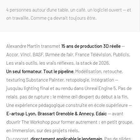
4 personnes autour d'une table, un café, un logiciel ouvert — et
on travaille. Comme ça devrait toujours être.
Alexandre Martin transmet
15 ans de production 3D réelle
—
Accor, Vinci, BASF, l'Armée de l'air, France Télévision, Publicis.
Les vrais outils, les vrais réflexes, la stack de 2026.
Un seul formateur. Tout le pipeline.
Modélisation, retouche,
texturing Substance Painter, retopologie, intégration —
jusqu'au lighting final et au rendu dans Unreal Engine 5. Pas de
relais, pas de rupture : le même œil d'expert du début à la fin.
Une expérience pédagogique construite en école supérieure —
E-artsup Lyon, Brassart Grenoble & Annecy, Edaic
— avant
d'ouvrir The Workshop pour former autrement : en petit groupe,
en immersion, sur des projets réels.
Du concret,
directement applicable le lendemain
. Pas de slides