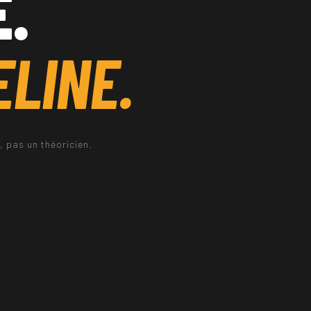
E.
ELINE.
 pas un théoricien.